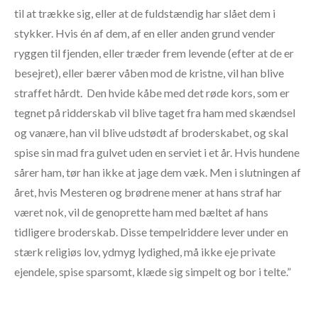
til at trække sig, eller at de fuldstændig har slået dem i
stykker. Hvis én af dem, af en eller anden grund vender
ryggen til fjenden, eller træder frem levende (efter at de er
besejret), eller bærer våben mod de kristne, vil han blive
straffet hårdt.
Den hvide kåbe med det røde kors, som er
tegnet på ridderskab vil blive taget fra ham med skændsel
og vanære, han vil blive udstødt af broderskabet, og skal
spise sin mad fra gulvet uden en serviet i et år. Hvis hundene
sårer ham, tør han ikke at jage dem væk. Men i slutningen af
året, hvis Mesteren og brødrene mener at hans straf har
været nok, vil de genoprette ham med bæltet af hans
tidligere broderskab. Disse tempelriddere lever under en
stærk religiøs lov, ydmyg lydighed, må ikke eje private
ejendele, spise sparsomt, klæde sig simpelt og bor i telte.”