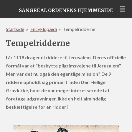
Spring
SANGRÉAL ORDENENS HJEMMESIDE
til
hovedindhold
Startside
»
Encyklopædi
»
Tempelridderne
Tempelridderne
I år 1118 drager ni riddere til Jerusalem. Deres officielle
formål var at "beskytte pilgrimsvejene til Jerusalem".
Men var det nu også den egentlige mission? De 9
riddere opholdt sig primært inde i Den Hellige
Gravkirke, hvor de var meget interesserede i at
foretage udgravninger. Ikke en helt almindelig
beskæftigelse for en ridder?