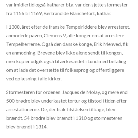
var imidlertid også katharer bl.a. var den sjette stormester
fra 1156 til 1169, Bertrand de Blanchefort, kathar.
I 1308, året efter de franske Tempelriddere blev arresteret,
anmodede paven, Clemens V, alle konger om at arrestere
Tempelherrerne. Også den danske konge, Erik Menved, fik
en anmodning. Brevene blev ikke alene sendt til kongen,
men kopier udgik også til ærkesædet i Lund med befaling
om at lade det oversætte til folkesprog og offentliggøre
ved oplæsning i alle kirker.
Stormesteren for ordenen, Jacques de Molay, og mere end
500 brødre blev underkastet tortur og tilstod i tiden efter
arrestationerne. De, der trak tilståelsen tilbage, blev
brændt. 54 brødre blev brændt i 1310 og stormesteren
blev brændt i 1314.