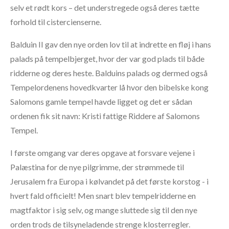
selv et rødt kors – det understregede også deres tætte
forhold til cistercienserne.
Balduin II gav den nye orden lov til at indrette en fløj i hans
palads på tempelbjerget, hvor der var god plads til både
ridderne og deres heste. Balduins palads og dermed også
Tempelordenens hovedkvarter lå hvor den bibelske kong
Salomons gamle tempel havde ligget og det er sådan
ordenen fik sit navn: Kristi fattige Riddere af Salomons
Tempel.
I første omgang var deres opgave at forsvare vejene i
Palæstina for de nye pilgrimme, der strømmede til
Jerusalem fra Europa i kølvandet på det første korstog - i
hvert fald officielt! Men snart blev tempelridderne en
magtfaktor i sig selv, og mange sluttede sig til den nye
orden trods de tilsyneladende strenge klosterregler.