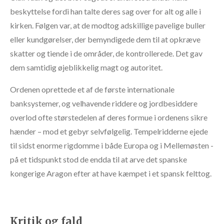
beskyttelse fordi han talte deres sag over for alt og alle i
kirken. Følgen var, at de modtog adskillige pavelige buller
eller kundgørelser, der bemyndigede dem til at opkræve
skatter og tiende i de områder, de kontrollerede. Det gav
dem samtidig øjeblikkelig magt og autoritet.
Ordenen oprettede et af de første internationale
banksystemer, og velhavende riddere og jordbesiddere
overlod ofte størstedelen af deres formue i ordenens sikre
hænder – mod et gebyr selvfølgelig. Tempelridderne ejede
til sidst enorme rigdomme i både Europa og i Mellemøsten -
på et tidspunkt stod de endda til at arve det spanske
kongerige Aragon efter at have kæmpet i et spansk felttog.
Kritik og fald