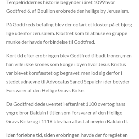
Tempelriddernes historie begynder i året 1099 hvor
Godtfred 6. af Bouillon erobrede den hellige by Jerusalem.
På Godtfreds befaling blev der opført et kloster på et bjerg
lige udenfor Jerusalem. Klostret kom til at huse en gruppe
munke der havde forbindelse til Godtfred.
Kort tid efter erobringen blev Godtfred tilbudt tronen, men
han ville ikke krones som konge i byen hvor Jesus Kristus
var blevet korsfæstet og begravet, men lod sig derfor i
stedet udnævne til Advocatus Sancti Sepulchri der betyder
Forsvarer af den Hellige Gravs Kirke.
Da Godtfred døde uventet i efteråret 1100 overtog hans
yngre bror Balduin I titlen som Forsvarer af den Hellige
Gravs Kirke og i 1118 blev han afløst af nevøen Balduin II.
Iden forløbne tid, siden erobringen, havde der foregået en