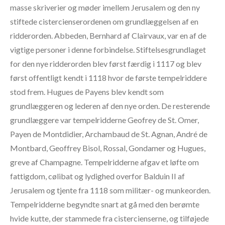
masse skriverier og møder imellem Jerusalem og den ny
stiftede cistercienserordenen om grundlæggelsen af en
ridderorden. Abbeden, Bernhard af Clairvaux, var en af de
vigtige personer i denne forbindelse. Stiftelsesgrundlaget
for den nye ridderorden blev først færdig i 1117 og blev
først offentligt kendt i 1118 hvor de første tempelriddere
stod frem. Hugues de Payens blev kendt som
grundlæggeren og lederen af den nye orden. De resterende
grundlæggere var tempelridderne Geofrey de St. Omer,
Payen de Montdidier, Archambaud de St. Agnan, André de
Montbard, Geoffrey Bisol, Rossal, Gondamer og Hugues,
greve af Champagne. Tempelridderne afgav et løfte om
fattigdom, cølibat og lydighed overfor Balduin II af
Jerusalem og tjente fra 1118 som militær- og munkeorden.
Tempelridderne begyndte snart at gå med den berømte
hvide kutte, der stammede fra cistercienserne, og tilføjede