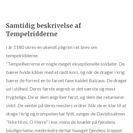
Samtidig beskrivelse af
Tempelridderne
I år 1180 skrev en ukendt pilgrim i et brev om
tempelridderne:
“Tempelherrerne er nogle meget ekseptionelle soldater. De
bærer hvide kåber med et rødt kors, og når de drager i krig
bærer de forrest en to farvet fane kaldet Balzaus. De drager
ud i stilhed. Deres første angreb er det værste og mest
frygtelige. De er dem angriber først, og dem der returnerer
sidst. De venter på deres mesters ordrer. Når de er klar til at
drage i krig og trompeten har lydt, synger de Davidssalmen
”Ikke til os, O Herre” i kor, mens de knæler på fjendens
blodige halse, medmindre de har tvunget fjendens tropper