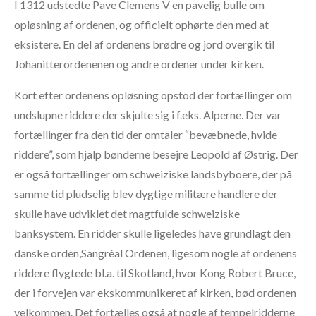
I 1312 udstedte Pave Clemens V en pavelig bulle om
opløsning af ordenen, og officielt ophørte den med at
eksistere. En del af ordenens brødre og jord overgik til
Johanitterordenenen og andre ordener under kirken.
Kort efter ordenens opløsning opstod der fortællinger om
undslupne riddere der skjulte sig i f.eks. Alperne. Der var
fortællinger fra den tid der omtaler “bevæbnede, hvide
riddere”, som hjalp bønderne besejre Leopold af Østrig. Der
er også fortællinger om schweiziske landsbyboere, der på
samme tid pludselig blev dygtige militære handlere der
skulle have udviklet det magtfulde schweiziske
banksystem. En ridder skulle ligeledes have grundlagt den
danske orden,Sangréal Ordenen, ligesom nogle af ordenens
riddere flygtede bl.a. til Skotland, hvor Kong Robert Bruce,
der i forvejen var ekskommunikeret af kirken, bød ordenen
velkommen. Det fortælles også at nogle af tempelridderne