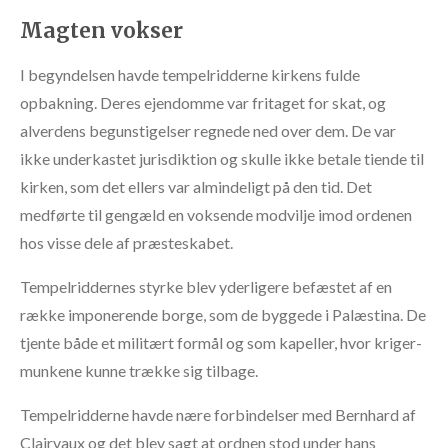
Magten vokser
I begyndelsen havde tempelridderne kirkens fulde
opbakning. Deres ejendomme var fritaget for skat, og
alverdens begunstigelser regnede ned over dem. De var
ikke underkastet jurisdiktion og skulle ikke betale tiende til
kirken, som det ellers var almindeligt på den tid. Det
medførte til gengæld en voksende modvilje imod ordenen
hos visse dele af præsteskabet.
Tempelriddernes styrke blev yderligere befæstet af en
række imponerende borge, som de byggede i Palæstina. De
tjente både et militært formål og som kapeller, hvor kriger-
munkene kunne trække sig tilbage.
Tempelridderne havde nære forbindelser med Bernhard af
Clairvaux og det blev sagt at ordnen stod under hans