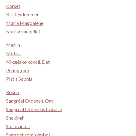
Korset
Kristendommen
Maria Magdalene
Mariaevangeliet
Merlin
Mithra
Nikæiske koncil, Det
Pentagram
Pistis Sophia
Rosen
Sangréal Ordenen, Om
Sangréal Ordenens historie
Shekinah
Sol Invictus
Sværdet som symbol