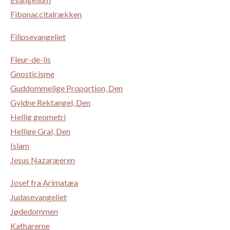
Fibonaccitalrækken
Filipsevangeliet
Fleur-de-lis
Gnosticisme
Guddommelige Proportion, Den
Gyldne Rektangel, Den
Hellig geometri
Hellige Gral, Den
Islam
Jesus Nazaræeren
Josef fra Arimatæa
Judasevangeliet
Jødedommen
Katharerne